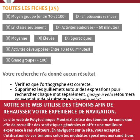
TOUTES LES FICHES (25)
(X) Moyen groupe (entre 30 et 100)
(X) En plusieurs séances
(X) En classe seulement
(X) Activités élaborées (> 60 minutes)
(X) Moyenne
(X) Élevée
(X) Sporadiques
(X) Activités développées (Entre 30 et 60 minutes)
(X) Grand groupe (> 100)
Votre recherche n'a donné aucun résultat
Vérifiez que l'orthographe est correcte.
Supprimez les guillemets autour des expressions pour
rechercher chaque mot séparément.
garage à vélo
retournera
souvent plus de résultat que
"garage à vélo"
.
NOTRE SITE WEB UTILISE DES TÉMOINS AFIN DE
Envisagez d'élargir votre recherche avec
OR
.
garage OR vélo
retournera souvent plus de résultat que
garage à vélo
.
REHAUSSER VOTRE EXPÉRIENCE DE NAVIGATION.
Le site web de Polytechnique Montréal utilise des témoins de connexion
afin de recueillir des statistiques générales et offrir une meilleure
expérience à ses visiteurs. En naviguant sur le site, vous acceptez
l’utilisation de ces témoins selon les modalités spécifiées aux conditions