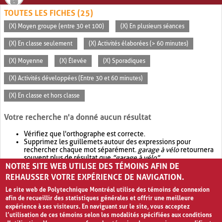
TOUTES LES FICHES (25)
(X) Moyen groupe (entre 30 et 100)
(X) En plusieurs séances
(X) En classe seulement
(X) Activités élaborées (> 60 minutes)
(X) Moyenne
(X) Élevée
(X) Sporadiques
(X) Activités développées (Entre 30 et 60 minutes)
(X) En classe et hors classe
Votre recherche n'a donné aucun résultat
Vérifiez que l'orthographe est correcte.
Supprimez les guillemets autour des expressions pour
rechercher chaque mot séparément.
garage à vélo
retournera
souvent plus de résultat que
"garage à vélo"
.
NOTRE SITE WEB UTILISE DES TÉMOINS AFIN DE
Envisagez d'élargir votre recherche avec
OR
.
garage OR vélo
retournera souvent plus de résultat que
garage à vélo
.
REHAUSSER VOTRE EXPÉRIENCE DE NAVIGATION.
Le site web de Polytechnique Montréal utilise des témoins de connexion
afin de recueillir des statistiques générales et offrir une meilleure
expérience à ses visiteurs. En naviguant sur le site, vous acceptez
l’utilisation de ces témoins selon les modalités spécifiées aux conditions