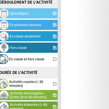
DÉROULEMENT DE L'ACTIVITÉ
Sporadiques
En plusieurs séances
En classe seulement
Hors classe
En classe et hors classe
DURÉE DE L'ACTIVITÉ
Activités courtes (< 30
minutes)
Activités développées
(Entre 30 et 60 minutes)
Activités élaborées (> 60
minutes)