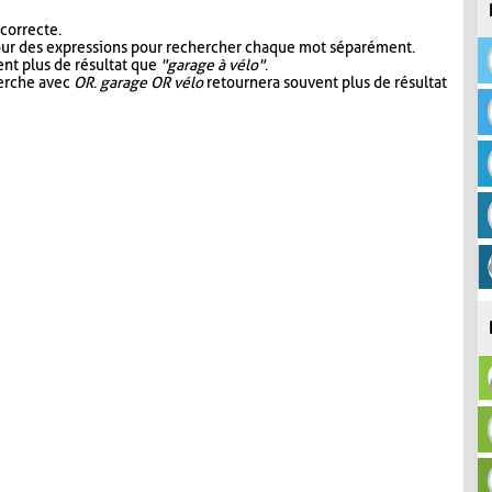
 correcte.
our des expressions pour rechercher chaque mot séparément.
nt plus de résultat que
"garage à vélo"
.
herche avec
OR
.
garage OR vélo
retournera souvent plus de résultat