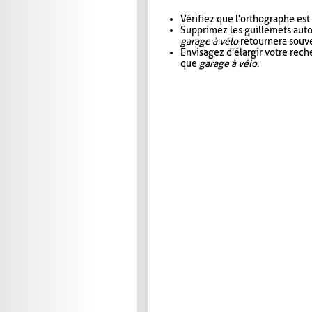
Vérifiez que l'orthographe est
Supprimez les guillemets aut
garage à vélo
retournera souve
Envisagez d'élargir votre rec
que
garage à vélo
.