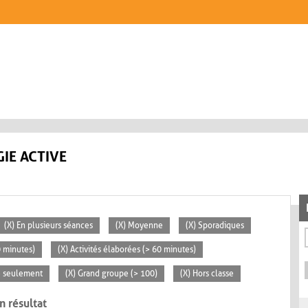
IE ACTIVE
(X) En plusieurs séances
(X) Moyenne
(X) Sporadiques
0 minutes)
(X) Activités élaborées (> 60 minutes)
se seulement
(X) Grand groupe (> 100)
(X) Hors classe
n résultat