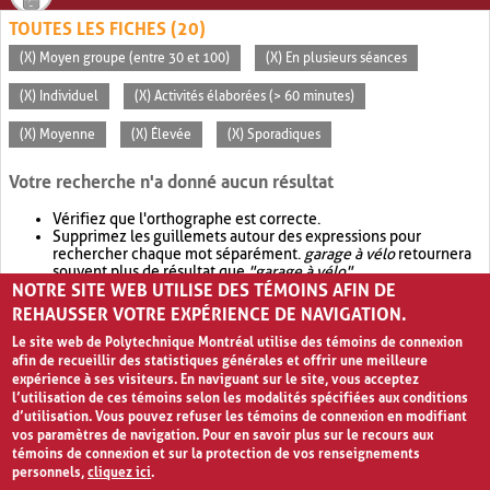
TOUTES LES FICHES (20)
(X) Moyen groupe (entre 30 et 100)
(X) En plusieurs séances
(X) Individuel
(X) Activités élaborées (> 60 minutes)
(X) Moyenne
(X) Élevée
(X) Sporadiques
Votre recherche n'a donné aucun résultat
Vérifiez que l'orthographe est correcte.
Supprimez les guillemets autour des expressions pour
rechercher chaque mot séparément.
garage à vélo
retournera
souvent plus de résultat que
"garage à vélo"
.
NOTRE SITE WEB UTILISE DES TÉMOINS AFIN DE
Envisagez d'élargir votre recherche avec
OR
.
garage OR vélo
retournera souvent plus de résultat que
garage à vélo
.
REHAUSSER VOTRE EXPÉRIENCE DE NAVIGATION.
Le site web de Polytechnique Montréal utilise des témoins de connexion
afin de recueillir des statistiques générales et offrir une meilleure
expérience à ses visiteurs. En naviguant sur le site, vous acceptez
l’utilisation de ces témoins selon les modalités spécifiées aux conditions
d’utilisation. Vous pouvez refuser les témoins de connexion en modifiant
vos paramètres de navigation. Pour en savoir plus sur le recours aux
témoins de connexion et sur la protection de vos renseignements
personnels,
cliquez ici
.
Avis de confidentialité et conditions d’utilisation