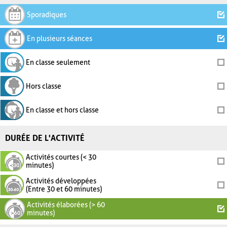
Sporadiques
En plusieurs séances
En classe seulement
Hors classe
En classe et hors classe
DURÉE DE L'ACTIVITÉ
Activités courtes (< 30
minutes)
Activités développées
(Entre 30 et 60 minutes)
Activités élaborées (> 60
minutes)