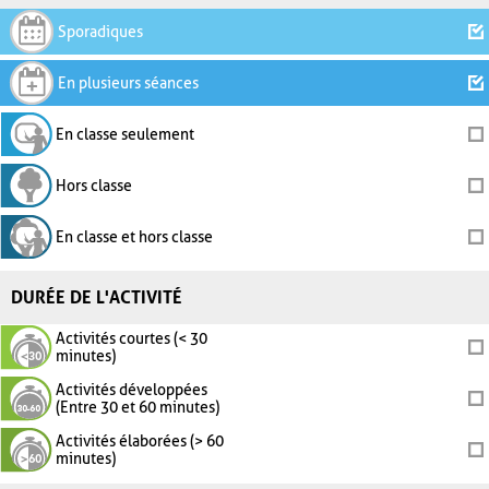
Sporadiques
En plusieurs séances
En classe seulement
Hors classe
En classe et hors classe
DURÉE DE L'ACTIVITÉ
Activités courtes (< 30
minutes)
Activités développées
(Entre 30 et 60 minutes)
Activités élaborées (> 60
minutes)