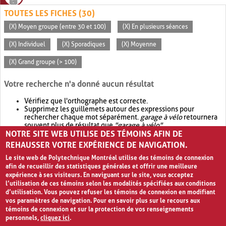
TOUTES LES FICHES (30)
(X) Moyen groupe (entre 30 et 100)
(X) En plusieurs séances
(X) Individuel
(X) Sporadiques
(X) Moyenne
(X) Grand groupe (> 100)
Votre recherche n'a donné aucun résultat
Vérifiez que l'orthographe est correcte.
Supprimez les guillemets autour des expressions pour
rechercher chaque mot séparément.
garage à vélo
retournera
souvent plus de résultat que
"garage à vélo"
.
NOTRE SITE WEB UTILISE DES TÉMOINS AFIN DE
Envisagez d'élargir votre recherche avec
OR
.
garage OR vélo
retournera souvent plus de résultat que
garage à vélo
.
REHAUSSER VOTRE EXPÉRIENCE DE NAVIGATION.
Le site web de Polytechnique Montréal utilise des témoins de connexion
afin de recueillir des statistiques générales et offrir une meilleure
expérience à ses visiteurs. En naviguant sur le site, vous acceptez
l’utilisation de ces témoins selon les modalités spécifiées aux conditions
d’utilisation. Vous pouvez refuser les témoins de connexion en modifiant
vos paramètres de navigation. Pour en savoir plus sur le recours aux
témoins de connexion et sur la protection de vos renseignements
personnels,
cliquez ici
.
Avis de confidentialité et conditions d’utilisation