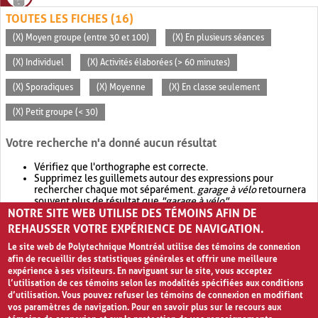
TOUTES LES FICHES (16)
(X) Moyen groupe (entre 30 et 100)
(X) En plusieurs séances
(X) Individuel
(X) Activités élaborées (> 60 minutes)
(X) Sporadiques
(X) Moyenne
(X) En classe seulement
(X) Petit groupe (< 30)
Votre recherche n'a donné aucun résultat
Vérifiez que l'orthographe est correcte.
Supprimez les guillemets autour des expressions pour
rechercher chaque mot séparément.
garage à vélo
retournera
souvent plus de résultat que
"garage à vélo"
.
NOTRE SITE WEB UTILISE DES TÉMOINS AFIN DE
Envisagez d'élargir votre recherche avec
OR
.
garage OR vélo
retournera souvent plus de résultat que
garage à vélo
.
REHAUSSER VOTRE EXPÉRIENCE DE NAVIGATION.
Le site web de Polytechnique Montréal utilise des témoins de connexion
afin de recueillir des statistiques générales et offrir une meilleure
expérience à ses visiteurs. En naviguant sur le site, vous acceptez
l’utilisation de ces témoins selon les modalités spécifiées aux conditions
d’utilisation. Vous pouvez refuser les témoins de connexion en modifiant
vos paramètres de navigation. Pour en savoir plus sur le recours aux