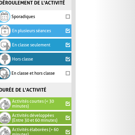
DÉROULEMENT DE L'ACTIVITÉ
Sporadiques
En plusieurs séances
En classe seulement
Hors classe
En classe et hors classe
DURÉE DE L'ACTIVITÉ
Activités courtes (< 30
minutes)
Activités développées
(Entre 30 et 60 minutes)
Activités élaborées (> 60
minutes)