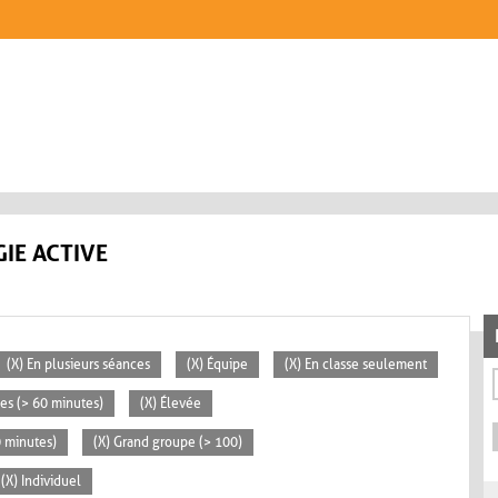
IE ACTIVE
(X) En plusieurs séances
(X) Équipe
(X) En classe seulement
ées (> 60 minutes)
(X) Élevée
0 minutes)
(X) Grand groupe (> 100)
(X) Individuel