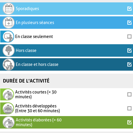
Sporadiques
En plusieurs séances
En classe seulement
Hors classe
En classe et hors classe
DURÉE DE L'ACTIVITÉ
Activités courtes (< 30
minutes)
Activités développées
(Entre 30 et 60 minutes)
Activités élaborées (> 60
minutes)