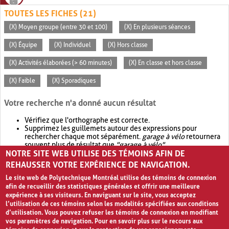
TOUTES LES FICHES (21)
(X) Moyen groupe (entre 30 et 100)
(X) En plusieurs séances
(X) Équipe
(X) Individuel
(X) Hors classe
(X) Activités élaborées (> 60 minutes)
(X) En classe et hors classe
(X) Faible
(X) Sporadiques
Votre recherche n'a donné aucun résultat
Vérifiez que l'orthographe est correcte.
Supprimez les guillemets autour des expressions pour
rechercher chaque mot séparément.
garage à vélo
retournera
souvent plus de résultat que
"garage à vélo"
.
NOTRE SITE WEB UTILISE DES TÉMOINS AFIN DE
Envisagez d'élargir votre recherche avec
OR
.
garage OR vélo
retournera souvent plus de résultat que
garage à vélo
.
REHAUSSER VOTRE EXPÉRIENCE DE NAVIGATION.
Le site web de Polytechnique Montréal utilise des témoins de connexion
afin de recueillir des statistiques générales et offrir une meilleure
expérience à ses visiteurs. En naviguant sur le site, vous acceptez
l’utilisation de ces témoins selon les modalités spécifiées aux conditions
d’utilisation. Vous pouvez refuser les témoins de connexion en modifiant
vos paramètres de navigation. Pour en savoir plus sur le recours aux