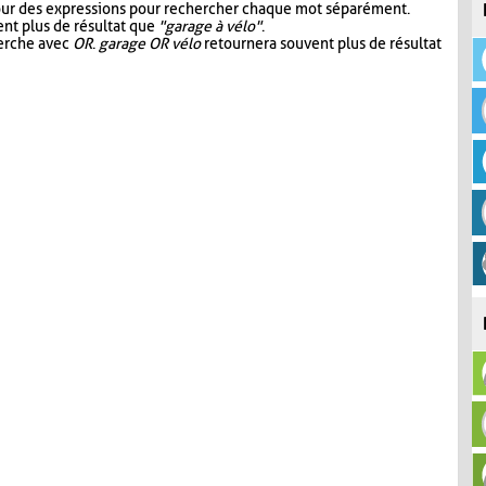
our des expressions pour rechercher chaque mot séparément.
nt plus de résultat que
"garage à vélo"
.
herche avec
OR
.
garage OR vélo
retournera souvent plus de résultat