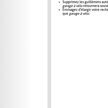
Supprimez les guillemets aut
garage à vélo
retournera souve
Envisagez d'élargir votre rec
que
garage à vélo
.