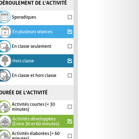
DÉROULEMENT DE L'ACTIVITÉ
Sporadiques
En plusieurs séances
En classe seulement
Hors classe
En classe et hors classe
DURÉE DE L'ACTIVITÉ
Activités courtes (< 30
minutes)
Activités développées
(Entre 30 et 60 minutes)
Activités élaborées (> 60
minutes)