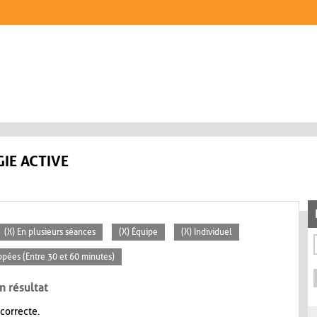
IE ACTIVE
(X) En plusieurs séances
(X) Équipe
(X) Individuel
ppées (Entre 30 et 60 minutes)
n résultat
 correcte.