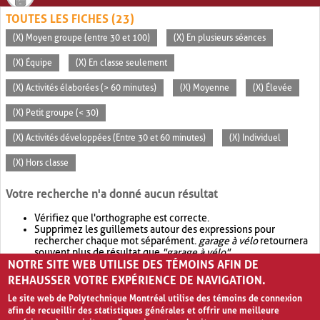
TOUTES LES FICHES (23)
(X) Moyen groupe (entre 30 et 100)
(X) En plusieurs séances
(X) Équipe
(X) En classe seulement
(X) Activités élaborées (> 60 minutes)
(X) Moyenne
(X) Élevée
(X) Petit groupe (< 30)
(X) Activités développées (Entre 30 et 60 minutes)
(X) Individuel
(X) Hors classe
Votre recherche n'a donné aucun résultat
Vérifiez que l'orthographe est correcte.
Supprimez les guillemets autour des expressions pour
rechercher chaque mot séparément.
garage à vélo
retournera
souvent plus de résultat que
"garage à vélo"
.
NOTRE SITE WEB UTILISE DES TÉMOINS AFIN DE
Envisagez d'élargir votre recherche avec
OR
.
garage OR vélo
retournera souvent plus de résultat que
garage à vélo
.
REHAUSSER VOTRE EXPÉRIENCE DE NAVIGATION.
Le site web de Polytechnique Montréal utilise des témoins de connexion
afin de recueillir des statistiques générales et offrir une meilleure