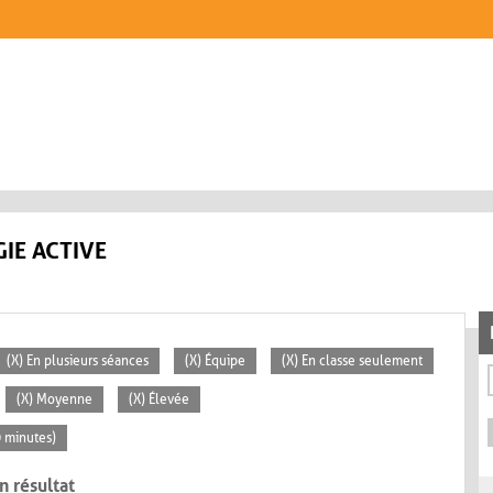
IE ACTIVE
(X) En plusieurs séances
(X) Équipe
(X) En classe seulement
(X) Moyenne
(X) Élevée
0 minutes)
n résultat