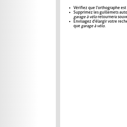
Vérifiez que l'orthographe est
Supprimez les guillemets aut
garage à vélo
retournera souve
Envisagez d'élargir votre rec
que
garage à vélo
.