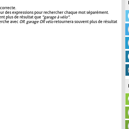
 correcte.
our des expressions pour rechercher chaque mot séparément.
nt plus de résultat que
"garage à vélo"
.
herche avec
OR
.
garage OR vélo
retournera souvent plus de résultat