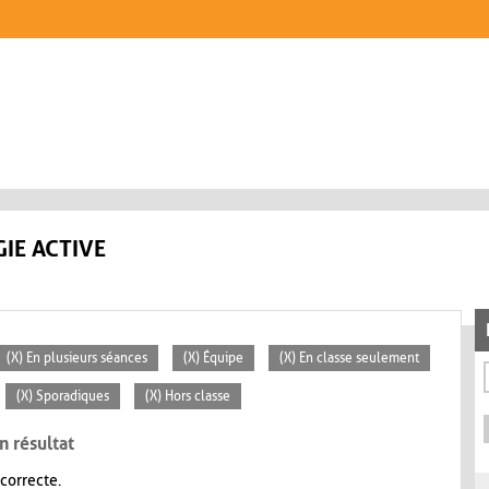
IE ACTIVE
(X) En plusieurs séances
(X) Équipe
(X) En classe seulement
(X) Sporadiques
(X) Hors classe
n résultat
 correcte.