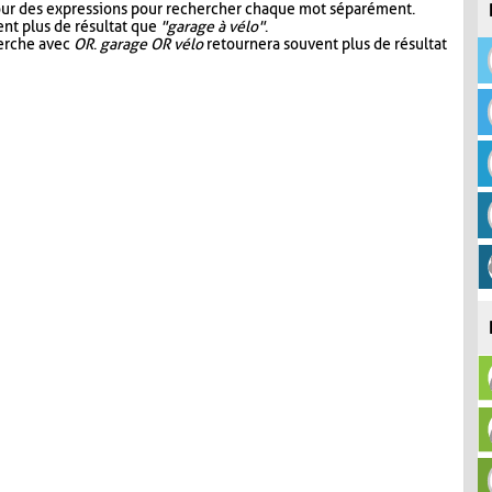
our des expressions pour rechercher chaque mot séparément.
nt plus de résultat que
"garage à vélo"
.
herche avec
OR
.
garage OR vélo
retournera souvent plus de résultat