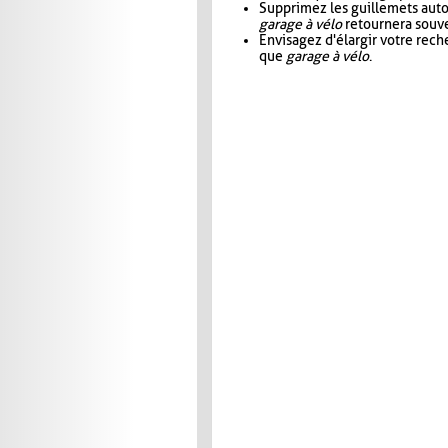
Supprimez les guillemets aut
garage à vélo
retournera souve
Envisagez d'élargir votre rec
que
garage à vélo
.