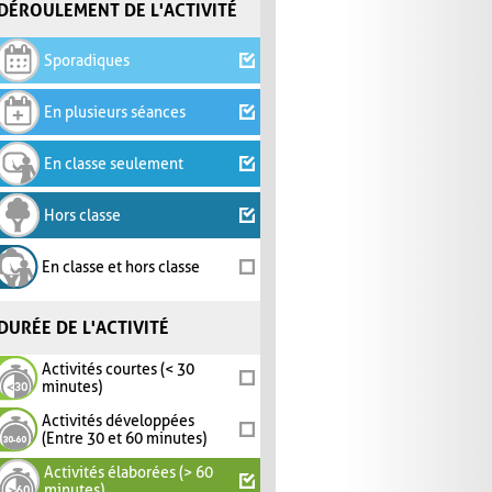
DÉROULEMENT DE L'ACTIVITÉ
Sporadiques
En plusieurs séances
En classe seulement
Hors classe
En classe et hors classe
DURÉE DE L'ACTIVITÉ
Activités courtes (< 30
minutes)
Activités développées
(Entre 30 et 60 minutes)
Activités élaborées (> 60
minutes)