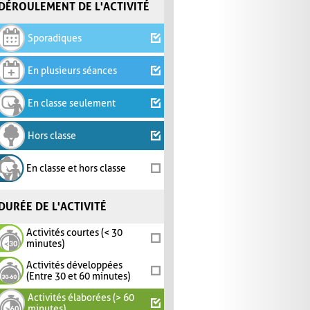
DÉROULEMENT DE L'ACTIVITÉ
Sporadiques
En plusieurs séances
En classe seulement
Hors classe
En classe et hors classe
DURÉE DE L'ACTIVITÉ
Activités courtes (< 30
minutes)
Activités développées
(Entre 30 et 60 minutes)
Activités élaborées (> 60
minutes)