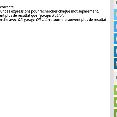
 correcte.
our des expressions pour rechercher chaque mot séparément.
nt plus de résultat que
"garage à vélo"
.
herche avec
OR
.
garage OR vélo
retournera souvent plus de résultat