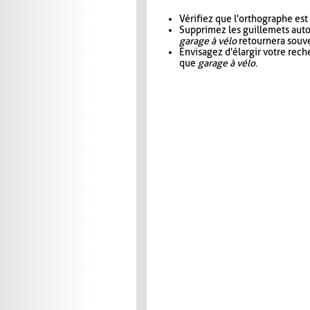
Vérifiez que l'orthographe est
Supprimez les guillemets aut
garage à vélo
retournera souve
Envisagez d'élargir votre rec
que
garage à vélo
.