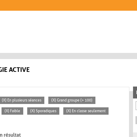
IE ACTIVE
(X) En plusieurs séances
(X) Grand groupe (> 100)
(X) Faible
(X) Sporadiques
(X) En classe seulement
n résultat