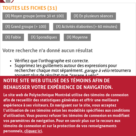
TOUTES LES FICHES (31)
(X) Moyen groupe (entre 30 et 100)
(X) En plusieurs séances
(X) Grand groupe (> 100)
(X) Activités élaborées (> 60 minutes)
(X) Faible
(X) Sporadiques
(X) Moyenne
Votre recherche n'a donné aucun résultat
Vérifiez que l'orthographe est correcte.
Supprimez les guillemets autour des expressions pour
rechercher chaque mot séparément.
garage à vélo
retournera
souvent plus de résultat que
"garage à vélo"
.
NOTRE SITE WEB UTILISE DES TÉMOINS AFIN DE
Envisagez d'élargir votre recherche avec
OR
.
garage OR vélo
retournera souvent plus de résultat que
garage à vélo
.
REHAUSSER VOTRE EXPÉRIENCE DE NAVIGATION.
Le site web de Polytechnique Montréal utilise des témoins de connexion
afin de recueillir des statistiques générales et offrir une meilleure
expérience à ses visiteurs. En naviguant sur le site, vous acceptez
l’utilisation de ces témoins selon les modalités spécifiées aux conditions
d’utilisation. Vous pouvez refuser les témoins de connexion en modifiant
vos paramètres de navigation. Pour en savoir plus sur le recours aux
témoins de connexion et sur la protection de vos renseignements
personnels,
cliquez ici
.
Avis de confidentialité et conditions d’utilisation