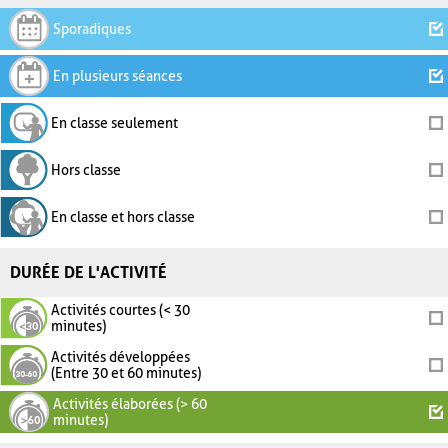
Sporadiques
En plusieurs séances
En classe seulement
Hors classe
En classe et hors classe
DURÉE DE L'ACTIVITÉ
Activités courtes (< 30
minutes)
Activités développées
(Entre 30 et 60 minutes)
Activités élaborées (> 60
minutes)