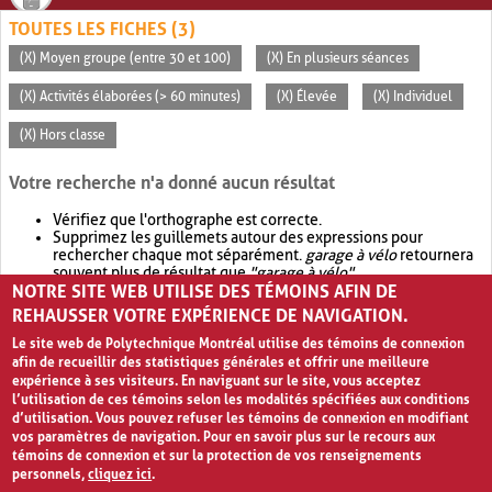
TOUTES LES FICHES (3)
(X) Moyen groupe (entre 30 et 100)
(X) En plusieurs séances
(X) Activités élaborées (> 60 minutes)
(X) Élevée
(X) Individuel
(X) Hors classe
Votre recherche n'a donné aucun résultat
Vérifiez que l'orthographe est correcte.
Supprimez les guillemets autour des expressions pour
rechercher chaque mot séparément.
garage à vélo
retournera
souvent plus de résultat que
"garage à vélo"
.
NOTRE SITE WEB UTILISE DES TÉMOINS AFIN DE
Envisagez d'élargir votre recherche avec
OR
.
garage OR vélo
retournera souvent plus de résultat que
garage à vélo
.
REHAUSSER VOTRE EXPÉRIENCE DE NAVIGATION.
Le site web de Polytechnique Montréal utilise des témoins de connexion
afin de recueillir des statistiques générales et offrir une meilleure
expérience à ses visiteurs. En naviguant sur le site, vous acceptez
l’utilisation de ces témoins selon les modalités spécifiées aux conditions
d’utilisation. Vous pouvez refuser les témoins de connexion en modifiant
vos paramètres de navigation. Pour en savoir plus sur le recours aux
témoins de connexion et sur la protection de vos renseignements
personnels,
cliquez ici
.
Avis de confidentialité et conditions d’utilisation