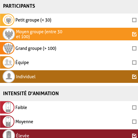
PARTICIPANTS
Petit groupe (< 30)
Moyen groupe (entre 30
et 100)
Grand groupe (> 100)
Équipe
Individuel
INTENSITÉ D'ANIMATION
Faible
Moyenne
Élevée