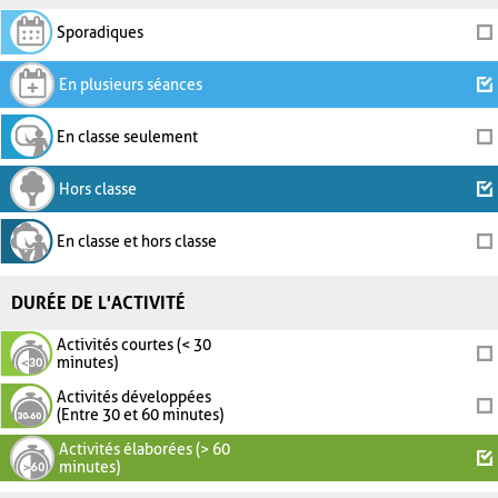
Sporadiques
En plusieurs séances
En classe seulement
Hors classe
En classe et hors classe
DURÉE DE L'ACTIVITÉ
Activités courtes (< 30
minutes)
Activités développées
(Entre 30 et 60 minutes)
Activités élaborées (> 60
minutes)