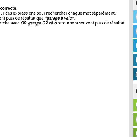
 correcte.
our des expressions pour rechercher chaque mot séparément.
nt plus de résultat que
"garage à vélo"
.
herche avec
OR
.
garage OR vélo
retournera souvent plus de résultat