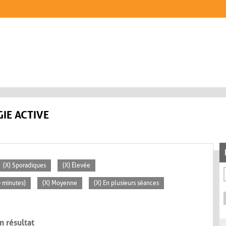
IE ACTIVE
(X) Sporadiques
(X) Élevée
0 minutes)
(X) Moyenne
(X) En plusieurs séances
n résultat