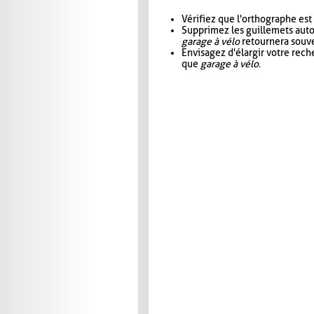
Vérifiez que l'orthographe est
Supprimez les guillemets aut
garage à vélo
retournera souve
Envisagez d'élargir votre rec
que
garage à vélo
.