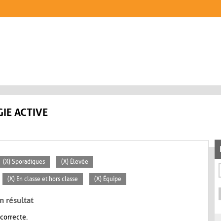
IE ACTIVE
(X) Sporadiques
(X) Élevée
(X) En classe et hors classe
(X) Équipe
n résultat
 correcte.