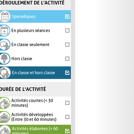
DÉROULEMENT DE L'ACTIVITÉ
Sporadiques
En plusieurs séances
En classe seulement
Hors classe
En classe et hors classe
DURÉE DE L'ACTIVITÉ
Activités courtes (< 30
minutes)
Activités développées
(Entre 30 et 60 minutes)
Activités élaborées (> 60
minutes)