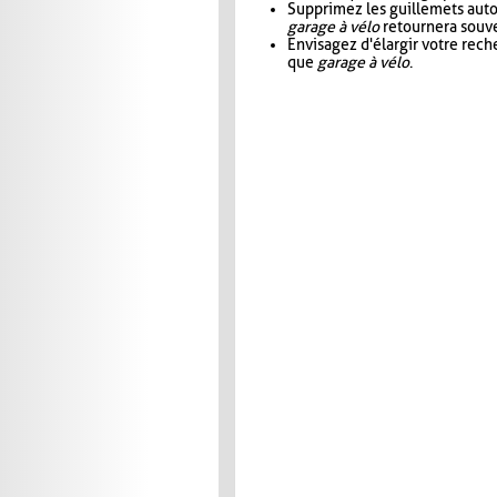
Supprimez les guillemets aut
garage à vélo
retournera souve
Envisagez d'élargir votre rec
que
garage à vélo
.