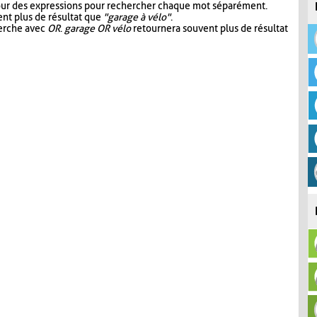
our des expressions pour rechercher chaque mot séparément.
nt plus de résultat que
"garage à vélo"
.
herche avec
OR
.
garage OR vélo
retournera souvent plus de résultat