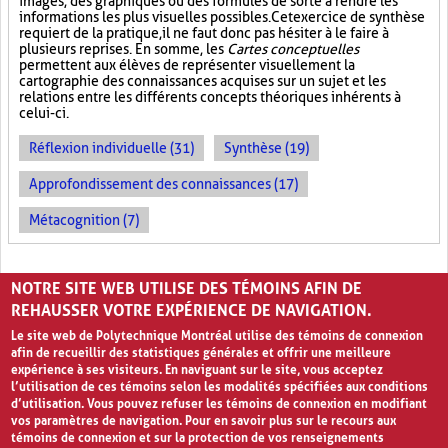
images, des graphiques ou des formules de sorte à rendre les
informations les plus visuelles possibles. Cet exercice de synthèse
requiert de la pratique, il ne faut donc pas hésiter à le faire à
plusieurs reprises. En somme, les
Cartes conceptuelles
permettent aux élèves de représenter visuellement la
cartographie des connaissances acquises sur un sujet et les
relations entre les différents concepts théoriques inhérents à
celui-ci.
Réflexion individuelle (31)
Synthèse (19)
Approfondissement des connaissances (17)
Métacognition (7)
PAGES
NOTRE SITE WEB UTILISE DES TÉMOINS AFIN DE
«
‹
1
2
3
REHAUSSER VOTRE EXPÉRIENCE DE NAVIGATION.
Le site web de Polytechnique Montréal utilise des témoins de connexion
afin de recueillir des statistiques générales et offrir une meilleure
expérience à ses visiteurs. En naviguant sur le site, vous acceptez
l’utilisation de ces témoins selon les modalités spécifiées aux conditions
d’utilisation. Vous pouvez refuser les témoins de connexion en modifiant
vos paramètres de navigation. Pour en savoir plus sur le recours aux
témoins de connexion et sur la protection de vos renseignements