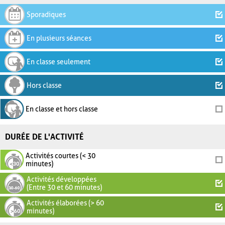
Sporadiques
En plusieurs séances
En classe seulement
Hors classe
En classe et hors classe
DURÉE DE L'ACTIVITÉ
Activités courtes (< 30
minutes)
Activités développées
(Entre 30 et 60 minutes)
Activités élaborées (> 60
minutes)