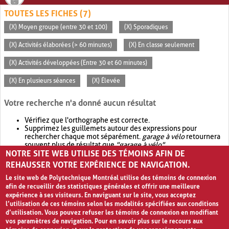
TOUTES LES FICHES (7)
(X) Moyen groupe (entre 30 et 100)
(X) Sporadiques
(X) Activités élaborées (> 60 minutes)
(X) En classe seulement
(X) Activités développées (Entre 30 et 60 minutes)
(X) En plusieurs séances
(X) Élevée
Votre recherche n'a donné aucun résultat
Vérifiez que l'orthographe est correcte.
Supprimez les guillemets autour des expressions pour
rechercher chaque mot séparément.
garage à vélo
retournera
souvent plus de résultat que
"garage à vélo"
.
NOTRE SITE WEB UTILISE DES TÉMOINS AFIN DE
Envisagez d'élargir votre recherche avec
OR
.
garage OR vélo
retournera souvent plus de résultat que
garage à vélo
.
REHAUSSER VOTRE EXPÉRIENCE DE NAVIGATION.
Le site web de Polytechnique Montréal utilise des témoins de connexion
afin de recueillir des statistiques générales et offrir une meilleure
expérience à ses visiteurs. En naviguant sur le site, vous acceptez
l’utilisation de ces témoins selon les modalités spécifiées aux conditions
d’utilisation. Vous pouvez refuser les témoins de connexion en modifiant
vos paramètres de navigation. Pour en savoir plus sur le recours aux