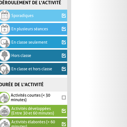
DÉROULEMENT DE L'ACTIVITÉ
Sporadiques
En plusieurs séances
En classe seulement
Hors classe
En classe et hors classe
DURÉE DE L'ACTIVITÉ
Activités courtes (< 30
minutes)
Activités développées
(Entre 30 et 60 minutes)
Activités élaborées (> 60
minutes)