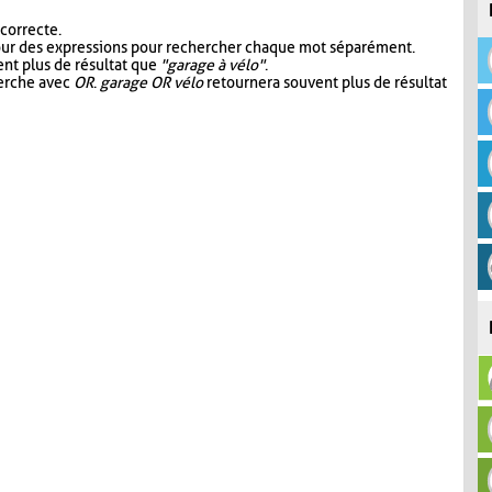
 correcte.
our des expressions pour rechercher chaque mot séparément.
nt plus de résultat que
"garage à vélo"
.
herche avec
OR
.
garage OR vélo
retournera souvent plus de résultat