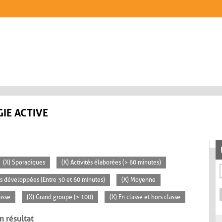
IE ACTIVE
(X) Sporadiques
(X) Activités élaborées (> 60 minutes)
tés développées (Entre 30 et 60 minutes)
(X) Moyenne
lasse
(X) Grand groupe (> 100)
(X) En classe et hors classe
n résultat