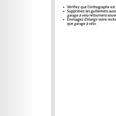
Vérifiez que l'orthographe est
Supprimez les guillemets aut
garage à vélo
retournera souve
Envisagez d'élargir votre rec
que
garage à vélo
.