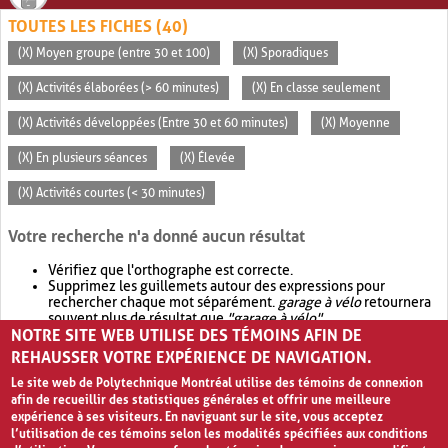
TOUTES LES FICHES (40)
(X) Moyen groupe (entre 30 et 100)
(X) Sporadiques
(X) Activités élaborées (> 60 minutes)
(X) En classe seulement
(X) Activités développées (Entre 30 et 60 minutes)
(X) Moyenne
(X) En plusieurs séances
(X) Élevée
(X) Activités courtes (< 30 minutes)
Votre recherche n'a donné aucun résultat
Vérifiez que l'orthographe est correcte.
Supprimez les guillemets autour des expressions pour
rechercher chaque mot séparément.
garage à vélo
retournera
souvent plus de résultat que
"garage à vélo"
.
NOTRE SITE WEB UTILISE DES TÉMOINS AFIN DE
Envisagez d'élargir votre recherche avec
OR
.
garage OR vélo
retournera souvent plus de résultat que
garage à vélo
.
REHAUSSER VOTRE EXPÉRIENCE DE NAVIGATION.
Le site web de Polytechnique Montréal utilise des témoins de connexion
afin de recueillir des statistiques générales et offrir une meilleure
expérience à ses visiteurs. En naviguant sur le site, vous acceptez
l’utilisation de ces témoins selon les modalités spécifiées aux conditions