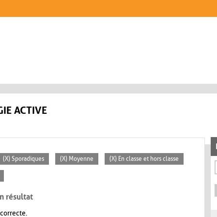
IE ACTIVE
(X) Sporadiques
(X) Moyenne
(X) En classe et hors classe
n résultat
 correcte.