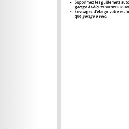
Supprimez les guillemets aut
garage à vélo
retournera souve
Envisagez d'élargir votre rec
que
garage à vélo
.