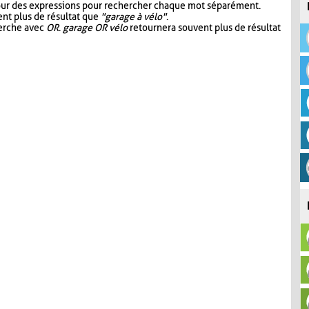
our des expressions pour rechercher chaque mot séparément.
nt plus de résultat que
"garage à vélo"
.
herche avec
OR
.
garage OR vélo
retournera souvent plus de résultat