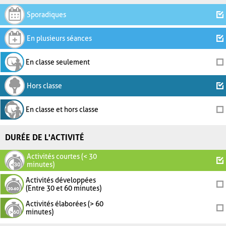
Sporadiques
En plusieurs séances
En classe seulement
Hors classe
En classe et hors classe
DURÉE DE L'ACTIVITÉ
Activités courtes (< 30
minutes)
Activités développées
(Entre 30 et 60 minutes)
Activités élaborées (> 60
minutes)