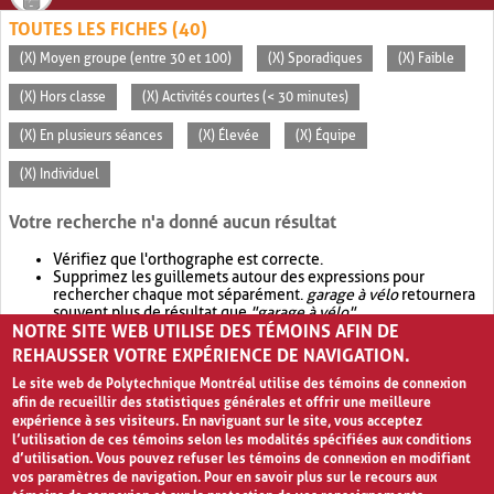
TOUTES LES FICHES (40)
(X) Moyen groupe (entre 30 et 100)
(X) Sporadiques
(X) Faible
(X) Hors classe
(X) Activités courtes (< 30 minutes)
(X) En plusieurs séances
(X) Élevée
(X) Équipe
(X) Individuel
Votre recherche n'a donné aucun résultat
Vérifiez que l'orthographe est correcte.
Supprimez les guillemets autour des expressions pour
rechercher chaque mot séparément.
garage à vélo
retournera
souvent plus de résultat que
"garage à vélo"
.
NOTRE SITE WEB UTILISE DES TÉMOINS AFIN DE
Envisagez d'élargir votre recherche avec
OR
.
garage OR vélo
retournera souvent plus de résultat que
garage à vélo
.
REHAUSSER VOTRE EXPÉRIENCE DE NAVIGATION.
Le site web de Polytechnique Montréal utilise des témoins de connexion
afin de recueillir des statistiques générales et offrir une meilleure
expérience à ses visiteurs. En naviguant sur le site, vous acceptez
l’utilisation de ces témoins selon les modalités spécifiées aux conditions
d’utilisation. Vous pouvez refuser les témoins de connexion en modifiant
vos paramètres de navigation. Pour en savoir plus sur le recours aux