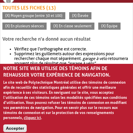
TOUTES LES FICHES (13)
(X) Moyen groupe (entre 30 et 100)
(X) Élevée
(X) En plusieurs séances
(X) En classe seulement
(X) Équipe
Votre recherche n'a donné aucun résultat
Vérifiez que l'orthographe est correcte.
Supprimez les guillemets autour des expressions pour
rechercher chaque mot séparément.
garage à vélo
retournera
souvent plus de résultat que
"garage à vélo"
.
NOTRE SITE WEB UTILISE DES TÉMOINS AFIN DE
Envisagez d'élargir votre recherche avec
OR
.
garage OR vélo
retournera souvent plus de résultat que
garage à vélo
.
REHAUSSER VOTRE EXPÉRIENCE DE NAVIGATION.
Le site web de Polytechnique Montréal utilise des témoins de connexion
afin de recueillir des statistiques générales et offrir une meilleure
expérience à ses visiteurs. En naviguant sur le site, vous acceptez
l’utilisation de ces témoins selon les modalités spécifiées aux conditions
d’utilisation. Vous pouvez refuser les témoins de connexion en modifiant
vos paramètres de navigation. Pour en savoir plus sur le recours aux
témoins de connexion et sur la protection de vos renseignements
personnels,
cliquez ici
.
Avis de confidentialité et conditions d’utilisation
Accepter