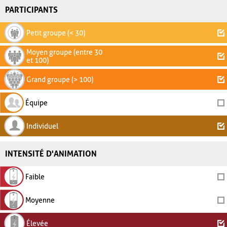
PARTICIPANTS
Petit groupe (< 30)
Moyen groupe (entre 30
et 100)
Grand groupe (> 100)
Équipe
Individuel
INTENSITÉ D'ANIMATION
Faible
Moyenne
Élevée