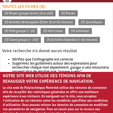
TOUTES LES FICHES (8)
(X) Moyen groupe (entre 30 et 100)
(X) Élevée
(X) Activités développées (Entre 30 et 60 minutes)
(X) Sporadiques
(X) Petit groupe (< 30)
(X) Hors classe
(X) Individuel
(X) Grand groupe (> 100)
(X) Activités élaborées (> 60 minutes)
Votre recherche n'a donné aucun résultat
Vérifiez que l'orthographe est correcte.
Supprimez les guillemets autour des expressions pour
rechercher chaque mot séparément.
garage à vélo
retournera
souvent plus de résultat que
"garage à vélo"
.
NOTRE SITE WEB UTILISE DES TÉMOINS AFIN DE
Envisagez d'élargir votre recherche avec
OR
.
garage OR vélo
retournera souvent plus de résultat que
garage à vélo
.
REHAUSSER VOTRE EXPÉRIENCE DE NAVIGATION.
Le site web de Polytechnique Montréal utilise des témoins de connexion
afin de recueillir des statistiques générales et offrir une meilleure
expérience à ses visiteurs. En naviguant sur le site, vous acceptez
l’utilisation de ces témoins selon les modalités spécifiées aux conditions
d’utilisation. Vous pouvez refuser les témoins de connexion en modifiant
vos paramètres de navigation. Pour en savoir plus sur le recours aux