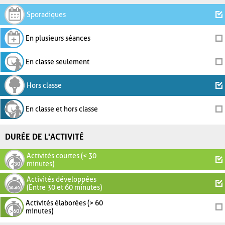
Sporadiques
En plusieurs séances
En classe seulement
Hors classe
En classe et hors classe
DURÉE DE L'ACTIVITÉ
Activités courtes (< 30
minutes)
Activités développées
(Entre 30 et 60 minutes)
Activités élaborées (> 60
minutes)