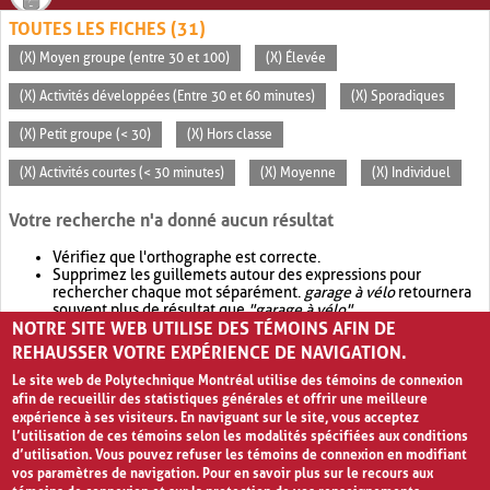
TOUTES LES FICHES (31)
(X) Moyen groupe (entre 30 et 100)
(X) Élevée
(X) Activités développées (Entre 30 et 60 minutes)
(X) Sporadiques
(X) Petit groupe (< 30)
(X) Hors classe
(X) Activités courtes (< 30 minutes)
(X) Moyenne
(X) Individuel
Votre recherche n'a donné aucun résultat
Vérifiez que l'orthographe est correcte.
Supprimez les guillemets autour des expressions pour
rechercher chaque mot séparément.
garage à vélo
retournera
souvent plus de résultat que
"garage à vélo"
.
NOTRE SITE WEB UTILISE DES TÉMOINS AFIN DE
Envisagez d'élargir votre recherche avec
OR
.
garage OR vélo
retournera souvent plus de résultat que
garage à vélo
.
REHAUSSER VOTRE EXPÉRIENCE DE NAVIGATION.
Le site web de Polytechnique Montréal utilise des témoins de connexion
afin de recueillir des statistiques générales et offrir une meilleure
expérience à ses visiteurs. En naviguant sur le site, vous acceptez
l’utilisation de ces témoins selon les modalités spécifiées aux conditions
d’utilisation. Vous pouvez refuser les témoins de connexion en modifiant
vos paramètres de navigation. Pour en savoir plus sur le recours aux