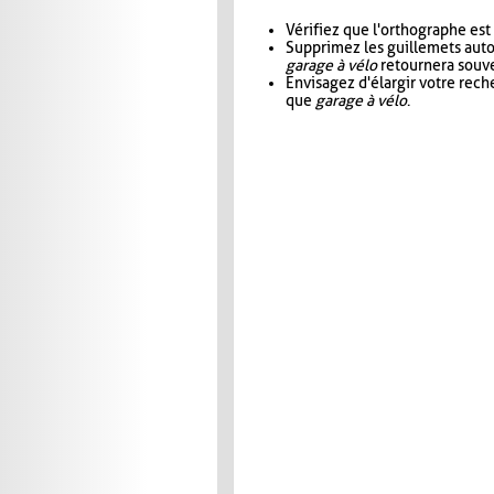
Vérifiez que l'orthographe est
Supprimez les guillemets aut
garage à vélo
retournera souve
Envisagez d'élargir votre rec
que
garage à vélo
.