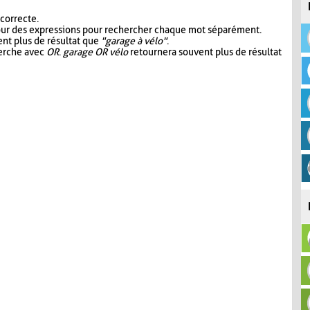
 correcte.
our des expressions pour rechercher chaque mot séparément.
nt plus de résultat que
"garage à vélo"
.
herche avec
OR
.
garage OR vélo
retournera souvent plus de résultat