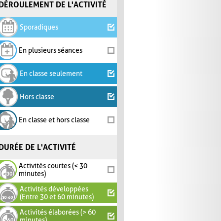
DÉROULEMENT DE L'ACTIVITÉ
Sporadiques
En plusieurs séances
En classe seulement
Hors classe
En classe et hors classe
DURÉE DE L'ACTIVITÉ
Activités courtes (< 30
minutes)
Activités développées
(Entre 30 et 60 minutes)
Activités élaborées (> 60
minutes)