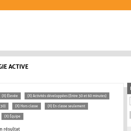
IE ACTIVE
(X) Élevée
(X) Activités développées (Entre 30 et 60 minutes)
 30)
(X) Hors classe
(X) En classe seulement
(X) Équipe
n résultat