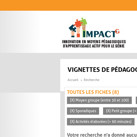
Aller au contenu principal
VIGNETTES DE PÉDAGOG
Accueil
Recherche
TOUTES LES FICHES (8)
(X) Moyen groupe (entre 30 et 100)
(X) Sporadiques
(X) Petit groupe (<
(X) Activités élaborées (> 60 minutes)
Votre recherche n'a donné aucu