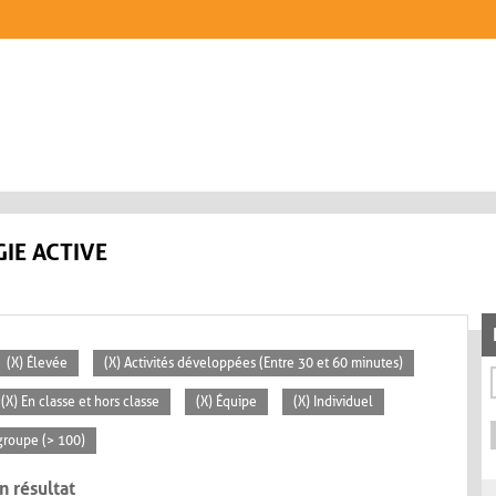
IE ACTIVE
(X) Élevée
(X) Activités développées (Entre 30 et 60 minutes)
(X) En classe et hors classe
(X) Équipe
(X) Individuel
groupe (> 100)
n résultat