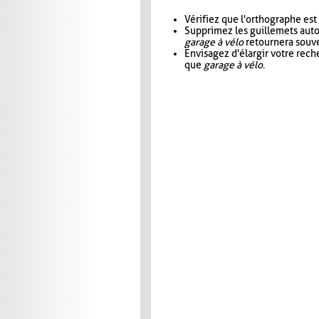
Vérifiez que l'orthographe est
Supprimez les guillemets aut
garage à vélo
retournera souve
Envisagez d'élargir votre rec
que
garage à vélo
.