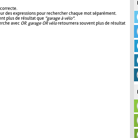
 correcte.
our des expressions pour rechercher chaque mot séparément.
nt plus de résultat que
"garage à vélo"
.
herche avec
OR
.
garage OR vélo
retournera souvent plus de résultat