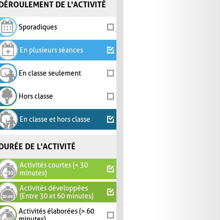
DÉROULEMENT DE L'ACTIVITÉ
Sporadiques
En plusieurs séances
En classe seulement
Hors classe
En classe et hors classe
DURÉE DE L'ACTIVITÉ
Activités courtes (< 30
minutes)
Activités développées
(Entre 30 et 60 minutes)
Activités élaborées (> 60
minutes)