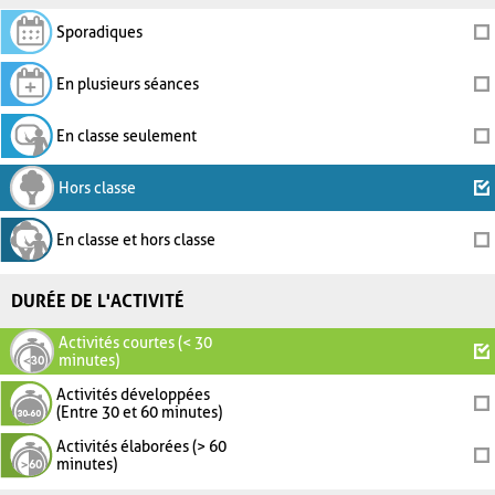
Sporadiques
En plusieurs séances
En classe seulement
Hors classe
En classe et hors classe
DURÉE DE L'ACTIVITÉ
Activités courtes (< 30
minutes)
Activités développées
(Entre 30 et 60 minutes)
Activités élaborées (> 60
minutes)