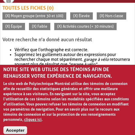
TOUTES LES FICHES (0)
(X) Moyen groupe (entre 30 et 100)
(X) Élevée
(X) Hors classe
(X) Équipe
(X) Faible
(X) Activités courtes (< 30 minutes)
Votre recherche n'a donné aucun résultat
Vérifiez que l'orthographe est correcte.
Supprimez les guillemets autour des expressions pour
rechercher chaque mot séparément.
garage à vélo
retournera
souvent plus de résultat que
"garage à vélo"
.
NOTRE SITE WEB UTILISE DES TÉMOINS AFIN DE
Envisagez d'élargir votre recherche avec
OR
.
garage OR vélo
retournera souvent plus de résultat que
garage à vélo
.
REHAUSSER VOTRE EXPÉRIENCE DE NAVIGATION.
Le site web de Polytechnique Montréal utilise des témoins de connexion
afin de recueillir des statistiques générales et offrir une meilleure
expérience à ses visiteurs. En naviguant sur le site, vous acceptez
l’utilisation de ces témoins selon les modalités spécifiées aux conditions
d’utilisation. Vous pouvez refuser les témoins de connexion en modifiant
vos paramètres de navigation. Pour en savoir plus sur le recours aux
témoins de connexion et sur la protection de vos renseignements
personnels,
cliquez ici
.
Avis de confidentialité et conditions d’utilisation
Accepter