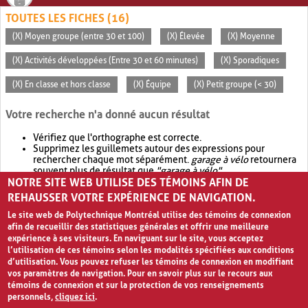
TOUTES LES FICHES (16)
(X) Moyen groupe (entre 30 et 100)
(X) Élevée
(X) Moyenne
(X) Activités développées (Entre 30 et 60 minutes)
(X) Sporadiques
(X) En classe et hors classe
(X) Équipe
(X) Petit groupe (< 30)
Votre recherche n'a donné aucun résultat
Vérifiez que l'orthographe est correcte.
Supprimez les guillemets autour des expressions pour
rechercher chaque mot séparément.
garage à vélo
retournera
souvent plus de résultat que
"garage à vélo"
.
NOTRE SITE WEB UTILISE DES TÉMOINS AFIN DE
Envisagez d'élargir votre recherche avec
OR
.
garage OR vélo
retournera souvent plus de résultat que
garage à vélo
.
REHAUSSER VOTRE EXPÉRIENCE DE NAVIGATION.
Le site web de Polytechnique Montréal utilise des témoins de connexion
afin de recueillir des statistiques générales et offrir une meilleure
expérience à ses visiteurs. En naviguant sur le site, vous acceptez
l’utilisation de ces témoins selon les modalités spécifiées aux conditions
d’utilisation. Vous pouvez refuser les témoins de connexion en modifiant
vos paramètres de navigation. Pour en savoir plus sur le recours aux
témoins de connexion et sur la protection de vos renseignements
personnels,
cliquez ici
.
Avis de confidentialité et conditions d’utilisation