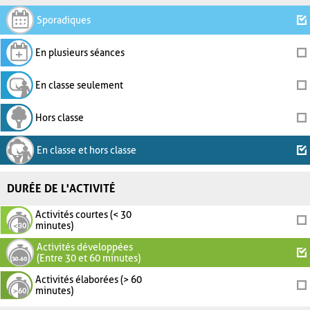
Sporadiques
En plusieurs séances
En classe seulement
Hors classe
En classe et hors classe
DURÉE DE L'ACTIVITÉ
Activités courtes (< 30
minutes)
Activités développées
(Entre 30 et 60 minutes)
Activités élaborées (> 60
minutes)