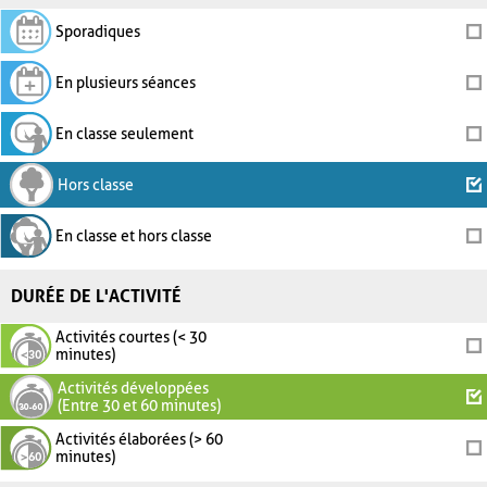
Sporadiques
En plusieurs séances
En classe seulement
Hors classe
En classe et hors classe
DURÉE DE L'ACTIVITÉ
Activités courtes (< 30
minutes)
Activités développées
(Entre 30 et 60 minutes)
Activités élaborées (> 60
minutes)