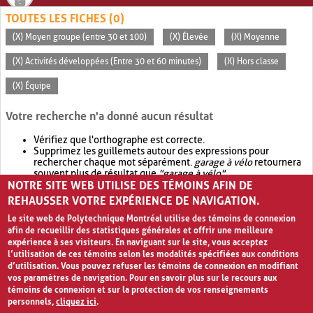
TOUTES LES FICHES (0)
(X) Moyen groupe (entre 30 et 100)
(X) Élevée
(X) Moyenne
(X) Activités développées (Entre 30 et 60 minutes)
(X) Hors classe
(X) Équipe
Votre recherche n'a donné aucun résultat
Vérifiez que l'orthographe est correcte.
Supprimez les guillemets autour des expressions pour
rechercher chaque mot séparément.
garage à vélo
retournera
souvent plus de résultat que
"garage à vélo"
.
NOTRE SITE WEB UTILISE DES TÉMOINS AFIN DE
Envisagez d'élargir votre recherche avec
OR
.
garage OR vélo
retournera souvent plus de résultat que
garage à vélo
.
REHAUSSER VOTRE EXPÉRIENCE DE NAVIGATION.
Le site web de Polytechnique Montréal utilise des témoins de connexion
afin de recueillir des statistiques générales et offrir une meilleure
expérience à ses visiteurs. En naviguant sur le site, vous acceptez
l’utilisation de ces témoins selon les modalités spécifiées aux conditions
d’utilisation. Vous pouvez refuser les témoins de connexion en modifiant
vos paramètres de navigation. Pour en savoir plus sur le recours aux
témoins de connexion et sur la protection de vos renseignements
personnels,
cliquez ici
.
Avis de confidentialité et conditions d’utilisation