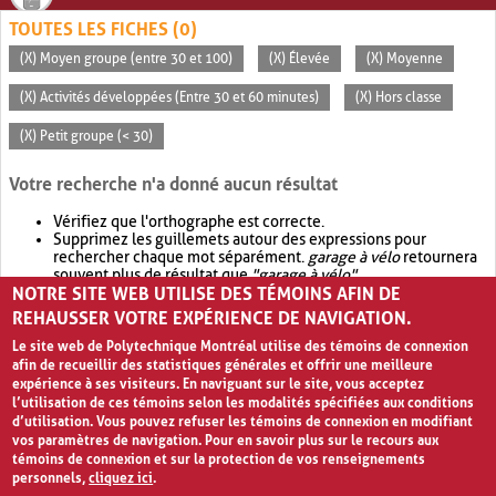
TOUTES LES FICHES (0)
(X) Moyen groupe (entre 30 et 100)
(X) Élevée
(X) Moyenne
(X) Activités développées (Entre 30 et 60 minutes)
(X) Hors classe
(X) Petit groupe (< 30)
Votre recherche n'a donné aucun résultat
Vérifiez que l'orthographe est correcte.
Supprimez les guillemets autour des expressions pour
rechercher chaque mot séparément.
garage à vélo
retournera
souvent plus de résultat que
"garage à vélo"
.
NOTRE SITE WEB UTILISE DES TÉMOINS AFIN DE
Envisagez d'élargir votre recherche avec
OR
.
garage OR vélo
retournera souvent plus de résultat que
garage à vélo
.
REHAUSSER VOTRE EXPÉRIENCE DE NAVIGATION.
Le site web de Polytechnique Montréal utilise des témoins de connexion
afin de recueillir des statistiques générales et offrir une meilleure
expérience à ses visiteurs. En naviguant sur le site, vous acceptez
l’utilisation de ces témoins selon les modalités spécifiées aux conditions
d’utilisation. Vous pouvez refuser les témoins de connexion en modifiant
vos paramètres de navigation. Pour en savoir plus sur le recours aux
témoins de connexion et sur la protection de vos renseignements
personnels,
cliquez ici
.
Avis de confidentialité et conditions d’utilisation