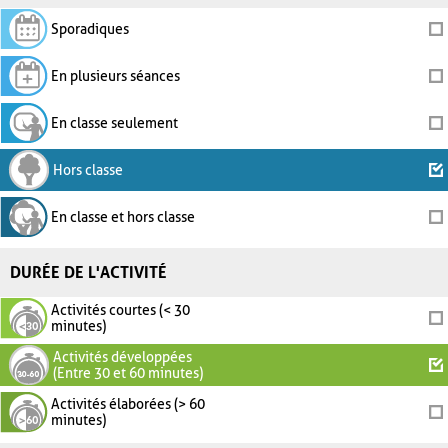
Sporadiques
En plusieurs séances
En classe seulement
Hors classe
En classe et hors classe
DURÉE DE L'ACTIVITÉ
Activités courtes (< 30
minutes)
Activités développées
(Entre 30 et 60 minutes)
Activités élaborées (> 60
minutes)