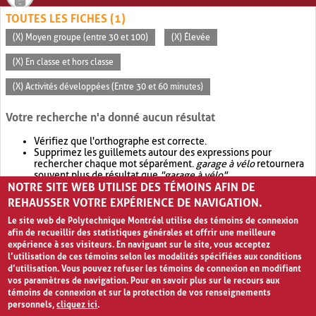
TOUTES LES FICHES (1)
(X) Moyen groupe (entre 30 et 100)
(X) Élevée
(X) En classe et hors classe
(X) Activités développées (Entre 30 et 60 minutes)
Votre recherche n'a donné aucun résultat
Vérifiez que l'orthographe est correcte.
Supprimez les guillemets autour des expressions pour
rechercher chaque mot séparément.
garage à vélo
retournera
souvent plus de résultat que
"garage à vélo"
.
NOTRE SITE WEB UTILISE DES TÉMOINS AFIN DE
Envisagez d'élargir votre recherche avec
OR
.
garage OR vélo
retournera souvent plus de résultat que
garage à vélo
.
REHAUSSER VOTRE EXPÉRIENCE DE NAVIGATION.
Le site web de Polytechnique Montréal utilise des témoins de connexion
afin de recueillir des statistiques générales et offrir une meilleure
expérience à ses visiteurs. En naviguant sur le site, vous acceptez
l’utilisation de ces témoins selon les modalités spécifiées aux conditions
d’utilisation. Vous pouvez refuser les témoins de connexion en modifiant
vos paramètres de navigation. Pour en savoir plus sur le recours aux
témoins de connexion et sur la protection de vos renseignements
personnels,
cliquez ici
.
Avis de confidentialité et conditions d’utilisation