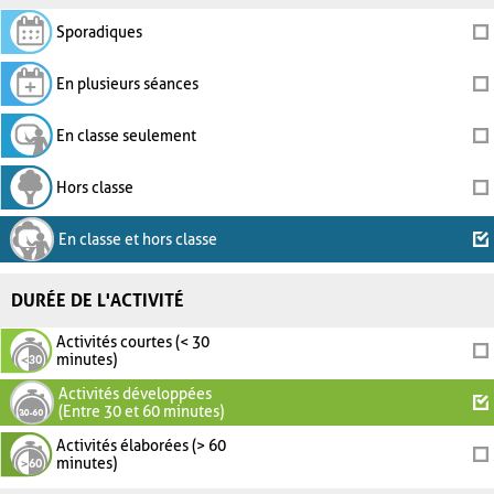
Sporadiques
En plusieurs séances
En classe seulement
Hors classe
En classe et hors classe
DURÉE DE L'ACTIVITÉ
Activités courtes (< 30
minutes)
Activités développées
(Entre 30 et 60 minutes)
Activités élaborées (> 60
minutes)