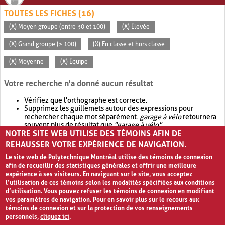
TOUTES LES FICHES (16)
(X) Moyen groupe (entre 30 et 100)
(X) Élevée
(X) Grand groupe (> 100)
(X) En classe et hors classe
(X) Moyenne
(X) Équipe
Votre recherche n'a donné aucun résultat
Vérifiez que l'orthographe est correcte.
Supprimez les guillemets autour des expressions pour
rechercher chaque mot séparément.
garage à vélo
retournera
souvent plus de résultat que
"garage à vélo"
.
NOTRE SITE WEB UTILISE DES TÉMOINS AFIN DE
Envisagez d'élargir votre recherche avec
OR
.
garage OR vélo
retournera souvent plus de résultat que
garage à vélo
.
REHAUSSER VOTRE EXPÉRIENCE DE NAVIGATION.
Le site web de Polytechnique Montréal utilise des témoins de connexion
afin de recueillir des statistiques générales et offrir une meilleure
expérience à ses visiteurs. En naviguant sur le site, vous acceptez
l’utilisation de ces témoins selon les modalités spécifiées aux conditions
d’utilisation. Vous pouvez refuser les témoins de connexion en modifiant
vos paramètres de navigation. Pour en savoir plus sur le recours aux
témoins de connexion et sur la protection de vos renseignements
personnels,
cliquez ici
.
Avis de confidentialité et conditions d’utilisation