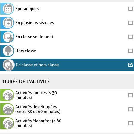
Sporadiques
En plusieurs séances
En classe seulement
Hors classe
En classe et hors classe
DURÉE DE L'ACTIVITÉ
Activités courtes (< 30
minutes)
Activités développées
(Entre 30 et 60 minutes)
Activités élaborées (> 60
minutes)