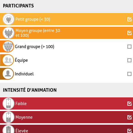
PARTICIPANTS
Petit groupe (< 30)
Moyen groupe (entre 30
et 100)
Grand groupe (> 100)
Équipe
Individuel
INTENSITÉ D'ANIMATION
Faible
Moyenne
Élevée