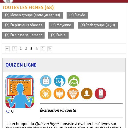
TOUTES LES FICHES (68)
(X) Moyen groupe (entre 30 et 100)
(X) Élevée
(X) En plusieurs séances
(X) Moyenne
(X) Petit groupe (< 30)
(X) En classe seulement
(X) Faible
PAGES
«
‹
1
2
3
4
›
»
QUIZ EN LIGNE
Évaluation virtuelle
0
La technique du
Quiz en ligne
consiste à évaluer les élèves sur