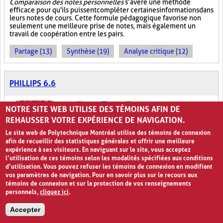
Comparaison des notes personnelles
s’avère une méthode
efficace pour qu'ils puissent compléter certaines informations dans
leurs notes de cours. Cette formule pédagogique favorise non
seulement une meilleure prise de notes, mais également un
travail de coopération entre les pairs.
Partage (13)
Synthèse (19)
Analyse critique (12)
PHILLIPS 6.6
NOTRE SITE WEB UTILISE DES TÉMOINS AFIN DE
REHAUSSER VOTRE EXPÉRIENCE DE NAVIGATION.
Le site web de Polytechnique Montréal utilise des témoins de connexion
afin de recueillir des statistiques générales et offrir une meilleure
expérience à ses visiteurs. En naviguant sur le site, vous acceptez
l’utilisation de ces témoins selon les modalités spécifiées aux conditions
Six personnes, six minutes!
0
d’utilisation. Vous pouvez refuser les témoins de connexion en modifiant
vos paramètres de navigation. Pour en savoir plus sur le recours aux
témoins de connexion et sur la protection de vos renseignements
La méthode pédagogique
Phillips 6.6
consiste à répartir les élèves
personnels,
cliquez ici
.
d’une classe en sous-groupes composés de six personnes. Dans
chaque équipe, un porte-parole est désigné. Six minutes sont
allouées aux équipes afin qu’elles réfléchissent à la question
Accepter
posée par l’enseignant.
Ainsi, chaque personne dispose d’une