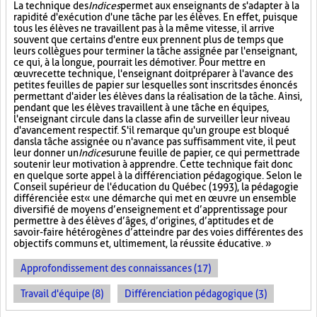
La technique des
Indices
permet aux enseignants de s'adapter à la
rapidité d'exécution d'une tâche par les élèves. En effet, puisque
tous les élèves ne travaillent pas à la même vitesse, il arrive
souvent que certains d'entre eux prennent plus de temps que
leurs collègues pour terminer la tâche assignée par l'enseignant,
ce qui, à la longue, pourrait les démotiver. Pour mettre en
œuvre cette technique, l'enseignant doit préparer à l'avance des
petites feuilles de papier sur lesquelles sont inscrits des énoncés
permettant d'aider les élèves dans la réalisation de la tâche. Ainsi,
pendant que les élèves travaillent à une tâche en équipes,
l'enseignant circule dans la classe afin de surveiller leur niveau
d'avancement respectif. S'il remarque qu'un groupe est bloqué
dans la tâche assignée ou n'avance pas suffisamment vite, il peut
leur donner un
Indice
sur
une feuille de papier, ce qui permettra de
soutenir leur motivation à apprendre. Cette technique fait donc
en quelque sorte appel à la différenciation pédagogique. Selon le
Conseil supérieur de l'éducation du Québec (1993), la pédagogie
différenciée est « une démarche qui met en œuvre un ensemble
diversifié de moyens d’enseignement et d’apprentissage pour
permettre à des élèves d’âges, d’origines, d’aptitudes et de
savoir-faire hétérogènes d’atteindre par des voies différentes des
objectifs communs et, ultimement, la réussite éducative. »
Approfondissement des connaissances (17)
Travail d'équipe (8)
Différenciation pédagogique (3)