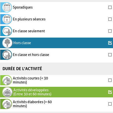
Sporadiques
En plusieurs séances
En classe seulement
Hors classe
En classe et hors classe
DURÉE DE L'ACTIVITÉ
Activités courtes (< 30
minutes)
Activités développées
(Entre 30 et 60 minutes)
Activités élaborées (> 60
minutes)