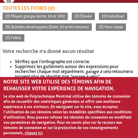
TOUTES LES FICHES (0)
(X) Moyen groupe (entre 30 et 100)
(X) Élevée
(X) Individuel
(X) Activités développées (Entre 30 et 60 minutes)
(X) Hors classe
(X) Faible
Votre recherche n'a donné aucun résultat
Vérifiez que l'orthographe est correcte.
Supprimez les guillemets autour des expressions pour
rechercher chaque mot séparément.
garage à vélo
retournera
souvent plus de résultat que
"garage à vélo"
.
NOTRE SITE WEB UTILISE DES TÉMOINS AFIN DE
Envisagez d'élargir votre recherche avec
OR
.
garage OR vélo
retournera souvent plus de résultat que
garage à vélo
.
REHAUSSER VOTRE EXPÉRIENCE DE NAVIGATION.
Le site web de Polytechnique Montréal utilise des témoins de connexion
afin de recueillir des statistiques générales et offrir une meilleure
expérience à ses visiteurs. En naviguant sur le site, vous acceptez
l’utilisation de ces témoins selon les modalités spécifiées aux conditions
d’utilisation. Vous pouvez refuser les témoins de connexion en modifiant
vos paramètres de navigation. Pour en savoir plus sur le recours aux
témoins de connexion et sur la protection de vos renseignements
personnels,
cliquez ici
.
Avis de confidentialité et conditions d’utilisation