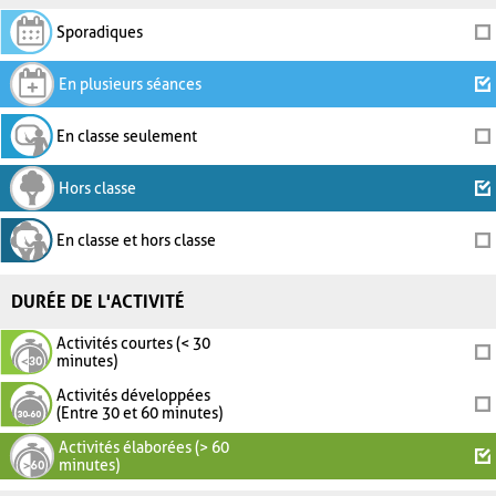
Sporadiques
En plusieurs séances
En classe seulement
Hors classe
En classe et hors classe
DURÉE DE L'ACTIVITÉ
Activités courtes (< 30
minutes)
Activités développées
(Entre 30 et 60 minutes)
Activités élaborées (> 60
minutes)