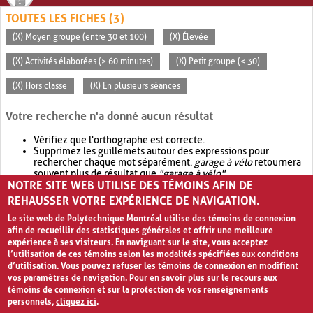
TOUTES LES FICHES (3)
(X) Moyen groupe (entre 30 et 100)
(X) Élevée
(X) Activités élaborées (> 60 minutes)
(X) Petit groupe (< 30)
(X) Hors classe
(X) En plusieurs séances
Votre recherche n'a donné aucun résultat
Vérifiez que l'orthographe est correcte.
Supprimez les guillemets autour des expressions pour
rechercher chaque mot séparément.
garage à vélo
retournera
souvent plus de résultat que
"garage à vélo"
.
NOTRE SITE WEB UTILISE DES TÉMOINS AFIN DE
Envisagez d'élargir votre recherche avec
OR
.
garage OR vélo
retournera souvent plus de résultat que
garage à vélo
.
REHAUSSER VOTRE EXPÉRIENCE DE NAVIGATION.
Le site web de Polytechnique Montréal utilise des témoins de connexion
afin de recueillir des statistiques générales et offrir une meilleure
expérience à ses visiteurs. En naviguant sur le site, vous acceptez
l’utilisation de ces témoins selon les modalités spécifiées aux conditions
d’utilisation. Vous pouvez refuser les témoins de connexion en modifiant
vos paramètres de navigation. Pour en savoir plus sur le recours aux
témoins de connexion et sur la protection de vos renseignements
personnels,
cliquez ici
.
Avis de confidentialité et conditions d’utilisation