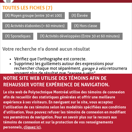
TOUTES LES FICHES (7)
(X) Moyen groupe (entre 30 et 100)
(X) Élevée
(X) Activités élaborées (> 60 minutes)
(X) Hors classe
(X) Sporadiques
(X) Activités développées (Entre 30 et 60 minutes)
Votre recherche n'a donné aucun résultat
Vérifiez que l'orthographe est correcte.
Supprimez les guillemets autour des expressions pour
rechercher chaque mot séparément.
garage à vélo
retournera
souvent plus de résultat que
"garage à vélo"
.
NOTRE SITE WEB UTILISE DES TÉMOINS AFIN DE
Envisagez d'élargir votre recherche avec
OR
.
garage OR vélo
retournera souvent plus de résultat que
garage à vélo
.
REHAUSSER VOTRE EXPÉRIENCE DE NAVIGATION.
Le site web de Polytechnique Montréal utilise des témoins de connexion
afin de recueillir des statistiques générales et offrir une meilleure
expérience à ses visiteurs. En naviguant sur le site, vous acceptez
l’utilisation de ces témoins selon les modalités spécifiées aux conditions
d’utilisation. Vous pouvez refuser les témoins de connexion en modifiant
vos paramètres de navigation. Pour en savoir plus sur le recours aux
témoins de connexion et sur la protection de vos renseignements
personnels,
cliquez ici
.
Avis de confidentialité et conditions d’utilisation