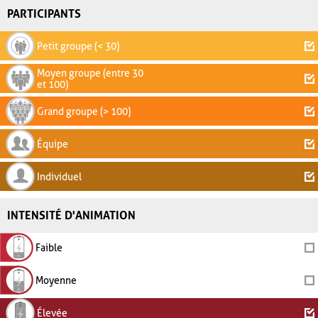
PARTICIPANTS
Petit groupe (< 30)
Moyen groupe (entre 30
et 100)
Grand groupe (> 100)
Équipe
Individuel
INTENSITÉ D'ANIMATION
Faible
Moyenne
Élevée