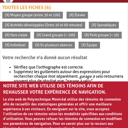
TOUTES LES FICHES (6)
(X) Moyen groupe (entre 30 et 100)
(X) Élevée
(X) Activités développées (Entre 30 et 60 minutes)
(X) Sporadiques
(X) Hors classe
(X) Grand groupe (> 100)
(X) Petit groupe (< 30)
(X) Individuel
(X) En plusieurs séances
(X) Équipe
Votre recherche n'a donné aucun résultat
Vérifiez que l'orthographe est correcte.
Supprimez les guillemets autour des expressions pour
rechercher chaque mot séparément.
garage à vélo
retournera
souvent plus de résultat que
"garage à vélo"
.
NOTRE SITE WEB UTILISE DES TÉMOINS AFIN DE
Envisagez d'élargir votre recherche avec
OR
.
garage OR vélo
retournera souvent plus de résultat que
garage à vélo
.
REHAUSSER VOTRE EXPÉRIENCE DE NAVIGATION.
Le site web de Polytechnique Montréal utilise des témoins de connexion
afin de recueillir des statistiques générales et offrir une meilleure
expérience à ses visiteurs. En naviguant sur le site, vous acceptez
l’utilisation de ces témoins selon les modalités spécifiées aux conditions
d’utilisation. Vous pouvez refuser les témoins de connexion en modifiant
vos paramètres de navigation. Pour en savoir plus sur le recours aux