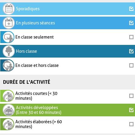
Sporadiques
En plusieurs séances
En classe seulement
Hors classe
En classe et hors classe
DURÉE DE L'ACTIVITÉ
Activités courtes (< 30
minutes)
Activités développées
(Entre 30 et 60 minutes)
Activités élaborées (> 60
minutes)