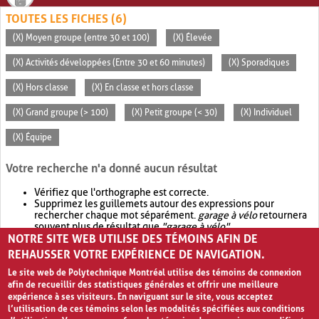
TOUTES LES FICHES (6)
(X) Moyen groupe (entre 30 et 100)
(X) Élevée
(X) Activités développées (Entre 30 et 60 minutes)
(X) Sporadiques
(X) Hors classe
(X) En classe et hors classe
(X) Grand groupe (> 100)
(X) Petit groupe (< 30)
(X) Individuel
(X) Équipe
Votre recherche n'a donné aucun résultat
Vérifiez que l'orthographe est correcte.
Supprimez les guillemets autour des expressions pour
rechercher chaque mot séparément.
garage à vélo
retournera
souvent plus de résultat que
"garage à vélo"
.
NOTRE SITE WEB UTILISE DES TÉMOINS AFIN DE
Envisagez d'élargir votre recherche avec
OR
.
garage OR vélo
retournera souvent plus de résultat que
garage à vélo
.
REHAUSSER VOTRE EXPÉRIENCE DE NAVIGATION.
Le site web de Polytechnique Montréal utilise des témoins de connexion
afin de recueillir des statistiques générales et offrir une meilleure
expérience à ses visiteurs. En naviguant sur le site, vous acceptez
l’utilisation de ces témoins selon les modalités spécifiées aux conditions