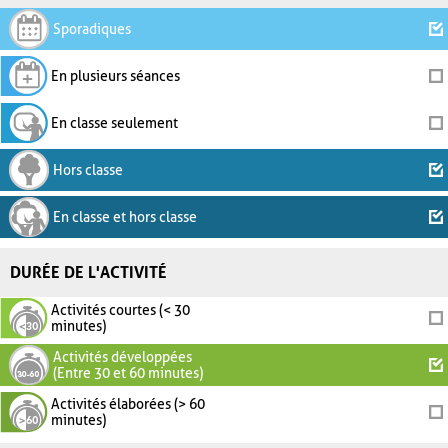
Sporadiques
En plusieurs séances
En classe seulement
Hors classe
En classe et hors classe
DURÉE DE L'ACTIVITÉ
Activités courtes (< 30
minutes)
Activités développées
(Entre 30 et 60 minutes)
Activités élaborées (> 60
minutes)