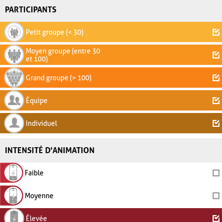
PARTICIPANTS
Petit groupe (< 30)
Moyen groupe (entre 30
et 100)
Grand groupe (> 100)
Équipe
Individuel
INTENSITÉ D'ANIMATION
Faible
Moyenne
Élevée