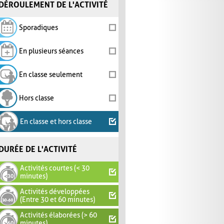
DÉROULEMENT DE L'ACTIVITÉ
Sporadiques
En plusieurs séances
En classe seulement
Hors classe
En classe et hors classe
DURÉE DE L'ACTIVITÉ
Activités courtes (< 30
minutes)
Activités développées
(Entre 30 et 60 minutes)
Activités élaborées (> 60
minutes)