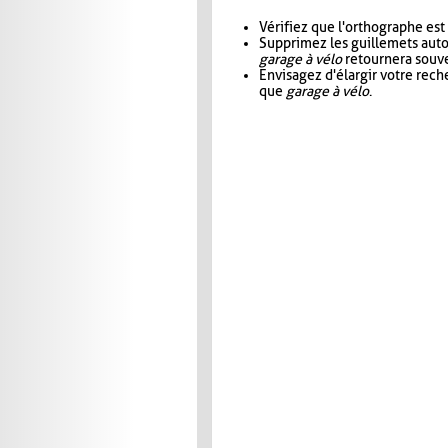
Vérifiez que l'orthographe est
Supprimez les guillemets aut
garage à vélo
retournera souve
Envisagez d'élargir votre rec
que
garage à vélo
.