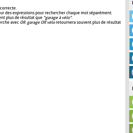
 correcte.
our des expressions pour rechercher chaque mot séparément.
nt plus de résultat que
"garage à vélo"
.
herche avec
OR
.
garage OR vélo
retournera souvent plus de résultat