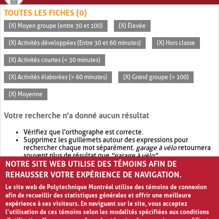
TOUTES LES FICHES (0)
(X) Moyen groupe (entre 30 et 100)
(X) Élevée
(X) Activités développées (Entre 30 et 60 minutes)
(X) Hors classe
(X) Activités courtes (< 30 minutes)
(X) Activités élaborées (> 60 minutes)
(X) Grand groupe (> 100)
(X) Moyenne
Votre recherche n'a donné aucun résultat
Vérifiez que l'orthographe est correcte.
Supprimez les guillemets autour des expressions pour
rechercher chaque mot séparément.
garage à vélo
retournera
souvent plus de résultat que
"garage à vélo"
.
NOTRE SITE WEB UTILISE DES TÉMOINS AFIN DE
Envisagez d'élargir votre recherche avec
OR
.
garage OR vélo
retournera souvent plus de résultat que
garage à vélo
.
REHAUSSER VOTRE EXPÉRIENCE DE NAVIGATION.
Le site web de Polytechnique Montréal utilise des témoins de connexion
afin de recueillir des statistiques générales et offrir une meilleure
expérience à ses visiteurs. En naviguant sur le site, vous acceptez
l’utilisation de ces témoins selon les modalités spécifiées aux conditions