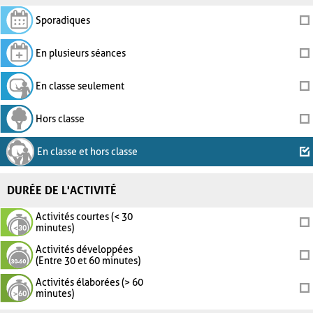
Sporadiques
En plusieurs séances
En classe seulement
Hors classe
En classe et hors classe
DURÉE DE L'ACTIVITÉ
Activités courtes (< 30
minutes)
Activités développées
(Entre 30 et 60 minutes)
Activités élaborées (> 60
minutes)