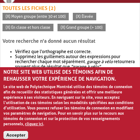
TOUTES LES FICHES (2)
(X) Moyen groupe (entre 30 et 100)
(X) Élevée
(X) En classe et hors classe
(X) Grand groupe (> 100)
Votre recherche n'a donné aucun résultat
Vérifiez que l'orthographe est correcte.
Supprimez les guillemets autour des expressions pour
rechercher chaque mot séparément.
garage à vélo
retournera
souvent plus de résultat que
"garage à vélo"
.
NOTRE SITE WEB UTILISE DES TÉMOINS AFIN DE
Envisagez d'élargir votre recherche avec
OR
.
garage OR vélo
retournera souvent plus de résultat que
garage à vélo
.
REHAUSSER VOTRE EXPÉRIENCE DE NAVIGATION.
Le site web de Polytechnique Montréal utilise des témoins de connexion
afin de recueillir des statistiques générales et offrir une meilleure
expérience à ses visiteurs. En naviguant sur le site, vous acceptez
l’utilisation de ces témoins selon les modalités spécifiées aux conditions
d’utilisation. Vous pouvez refuser les témoins de connexion en modifiant
vos paramètres de navigation. Pour en savoir plus sur le recours aux
témoins de connexion et sur la protection de vos renseignements
personnels,
cliquez ici
.
Avis de confidentialité et conditions d’utilisation
Accepter