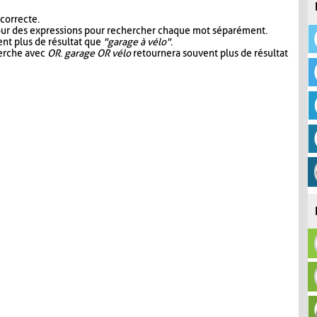
 correcte.
our des expressions pour rechercher chaque mot séparément.
nt plus de résultat que
"garage à vélo"
.
herche avec
OR
.
garage OR vélo
retournera souvent plus de résultat