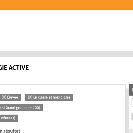
IE ACTIVE
(X) Élevée
(X) En classe et hors classe
(X) Grand groupe (> 100)
0 minutes)
n résultat