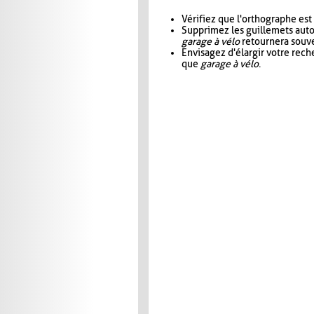
Vérifiez que l'orthographe est
Supprimez les guillemets aut
garage à vélo
retournera souve
Envisagez d'élargir votre rec
que
garage à vélo
.