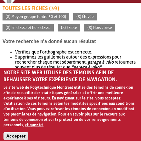
TOUTES LES FICHES (39)
(X) Moyen groupe (entre 30 et 100)
(X) Élevée
(X) En classe et hors classe
(X) Faible
(X) Hors classe
Votre recherche n'a donné aucun résultat
Vérifiez que l'orthographe est correcte.
Supprimez les guillemets autour des expressions pour
rechercher chaque mot séparément.
garage à vélo
retournera
souvent plus de résultat que
"garage à vélo"
.
NOTRE SITE WEB UTILISE DES TÉMOINS AFIN DE
Envisagez d'élargir votre recherche avec
OR
.
garage OR vélo
retournera souvent plus de résultat que
garage à vélo
.
REHAUSSER VOTRE EXPÉRIENCE DE NAVIGATION.
Le site web de Polytechnique Montréal utilise des témoins de connexion
afin de recueillir des statistiques générales et offrir une meilleure
expérience à ses visiteurs. En naviguant sur le site, vous acceptez
l’utilisation de ces témoins selon les modalités spécifiées aux conditions
d’utilisation. Vous pouvez refuser les témoins de connexion en modifiant
vos paramètres de navigation. Pour en savoir plus sur le recours aux
témoins de connexion et sur la protection de vos renseignements
personnels,
cliquez ici
.
Avis de confidentialité et conditions d’utilisation
Accepter