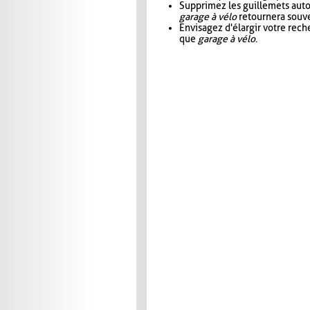
Supprimez les guillemets aut
garage à vélo
retournera souve
Envisagez d'élargir votre rec
que
garage à vélo
.