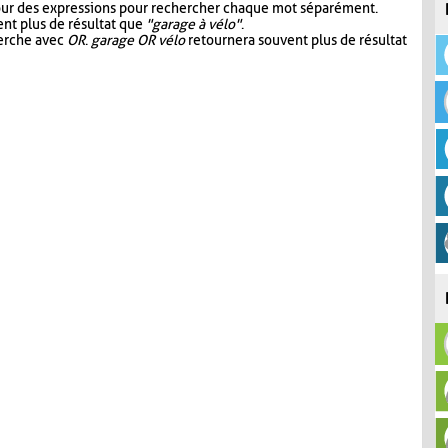
our des expressions pour rechercher chaque mot séparément.
nt plus de résultat que
"garage à vélo"
.
herche avec
OR
.
garage OR vélo
retournera souvent plus de résultat