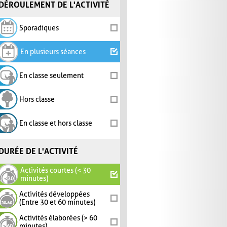
DÉROULEMENT DE L'ACTIVITÉ
Sporadiques
En plusieurs séances
En classe seulement
Hors classe
En classe et hors classe
DURÉE DE L'ACTIVITÉ
Activités courtes (< 30
minutes)
Activités développées
(Entre 30 et 60 minutes)
Activités élaborées (> 60
minutes)