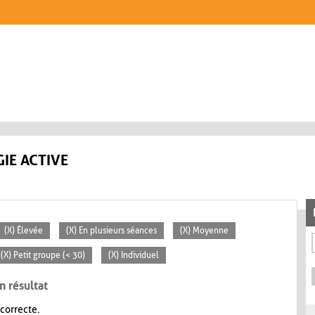
IE ACTIVE
(X) Élevée
(X) En plusieurs séances
(X) Moyenne
(X) Petit groupe (< 30)
(X) Individuel
n résultat
 correcte.