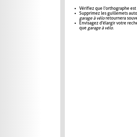
Vérifiez que l'orthographe est
Supprimez les guillemets aut
garage à vélo
retournera souve
Envisagez d'élargir votre rec
que
garage à vélo
.