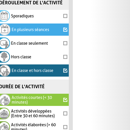
DÉROULEMENT DE L'ACTIVITÉ
Sporadiques
En plusieurs séances
En classe seulement
Hors classe
En classe et hors classe
DURÉE DE L'ACTIVITÉ
Activités courtes (< 30
minutes)
Activités développées
(Entre 30 et 60 minutes)
Activités élaborées (> 60
minutes)