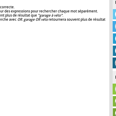
 correcte.
our des expressions pour rechercher chaque mot séparément.
nt plus de résultat que
"garage à vélo"
.
herche avec
OR
.
garage OR vélo
retournera souvent plus de résultat