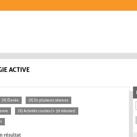
IE ACTIVE
(X) Élevée
(X) En plusieurs séances
yenne
(X) Activités courtes (< 30 minutes)
el
n résultat