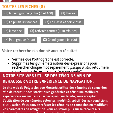
TOUTES LES FICHES (8)
(X) Moyen groupe (entre 30 et 100)
(X) Élevée
(X) En plusieurs séances
(X) En classe et hors classe
(X) Moyenne
(X) Activités courtes (< 30 minutes)
(X) Petit groupe (< 30)
(X) Grand groupe (> 100)
Votre recherche n'a donné aucun résultat
Vérifiez que l'orthographe est correcte.
Supprimez les guillemets autour des expressions pour
rechercher chaque mot séparément.
garage à vélo
retournera
souvent plus de résultat que
"garage à vélo"
.
NOTRE SITE WEB UTILISE DES TÉMOINS AFIN DE
Envisagez d'élargir votre recherche avec
OR
.
garage OR vélo
retournera souvent plus de résultat que
garage à vélo
.
REHAUSSER VOTRE EXPÉRIENCE DE NAVIGATION.
Le site web de Polytechnique Montréal utilise des témoins de connexion
afin de recueillir des statistiques générales et offrir une meilleure
expérience à ses visiteurs. En naviguant sur le site, vous acceptez
l’utilisation de ces témoins selon les modalités spécifiées aux conditions
d’utilisation. Vous pouvez refuser les témoins de connexion en modifiant
vos paramètres de navigation. Pour en savoir plus sur le recours aux