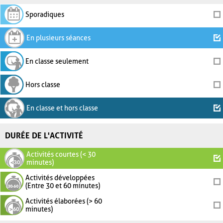
Sporadiques
En plusieurs séances
En classe seulement
Hors classe
En classe et hors classe
DURÉE DE L'ACTIVITÉ
Activités courtes (< 30
minutes)
Activités développées
(Entre 30 et 60 minutes)
Activités élaborées (> 60
minutes)