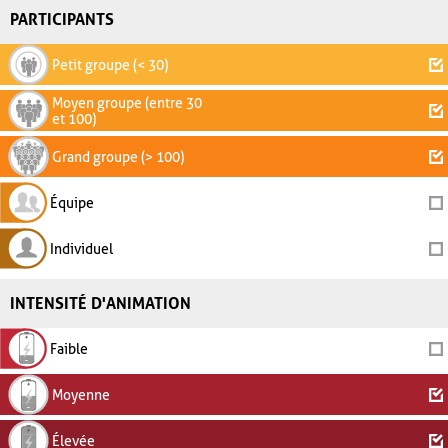
PARTICIPANTS
Petit groupe (< 30)
Moyen groupe (entre 30
et 100)
Grand groupe (> 100)
Équipe
Individuel
INTENSITÉ D'ANIMATION
Faible
Moyenne
Élevée