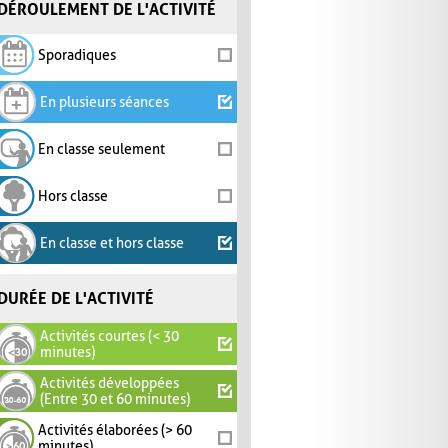
DÉROULEMENT DE L'ACTIVITÉ
Sporadiques
En plusieurs séances
En classe seulement
Hors classe
En classe et hors classe
DURÉE DE L'ACTIVITÉ
Activités courtes (< 30
minutes)
Activités développées
(Entre 30 et 60 minutes)
Activités élaborées (> 60
minutes)