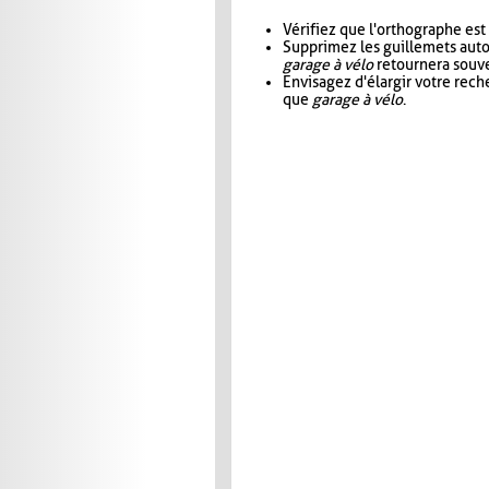
Vérifiez que l'orthographe est
Supprimez les guillemets aut
garage à vélo
retournera souve
Envisagez d'élargir votre rec
que
garage à vélo
.