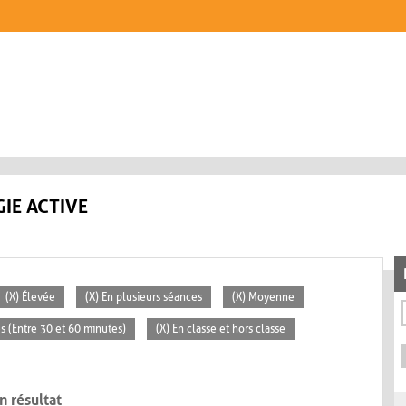
IE ACTIVE
(X) Élevée
(X) En plusieurs séances
(X) Moyenne
s (Entre 30 et 60 minutes)
(X) En classe et hors classe
n résultat