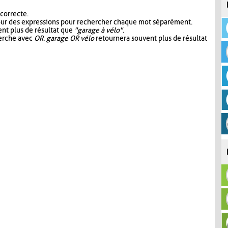
 correcte.
our des expressions pour rechercher chaque mot séparément.
nt plus de résultat que
"garage à vélo"
.
herche avec
OR
.
garage OR vélo
retournera souvent plus de résultat