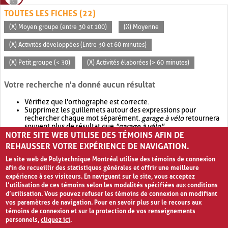
TOUTES LES FICHES (22)
(X) Moyen groupe (entre 30 et 100)
(X) Moyenne
(X) Activités développées (Entre 30 et 60 minutes)
(X) Petit groupe (< 30)
(X) Activités élaborées (> 60 minutes)
Votre recherche n'a donné aucun résultat
Vérifiez que l'orthographe est correcte.
Supprimez les guillemets autour des expressions pour
rechercher chaque mot séparément.
garage à vélo
retournera
souvent plus de résultat que
"garage à vélo"
.
NOTRE SITE WEB UTILISE DES TÉMOINS AFIN DE
Envisagez d'élargir votre recherche avec
OR
.
garage OR vélo
retournera souvent plus de résultat que
garage à vélo
.
REHAUSSER VOTRE EXPÉRIENCE DE NAVIGATION.
Le site web de Polytechnique Montréal utilise des témoins de connexion
afin de recueillir des statistiques générales et offrir une meilleure
expérience à ses visiteurs. En naviguant sur le site, vous acceptez
l’utilisation de ces témoins selon les modalités spécifiées aux conditions
d’utilisation. Vous pouvez refuser les témoins de connexion en modifiant
vos paramètres de navigation. Pour en savoir plus sur le recours aux
témoins de connexion et sur la protection de vos renseignements
personnels,
cliquez ici
.
Avis de confidentialité et conditions d’utilisation